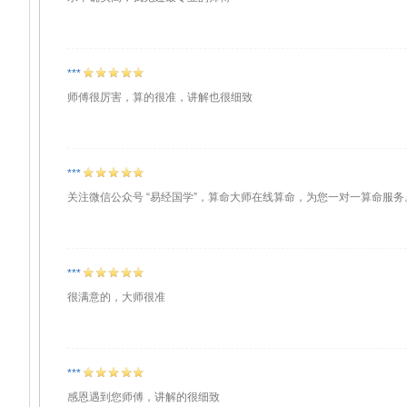
***
师傅很厉害，算的很准，讲解也很细致
***
关注微信公众号 “易经国学”，算命大师在线算命，为您一对一算命服
***
很满意的，大师很准
***
感恩遇到您师傅，讲解的很细致