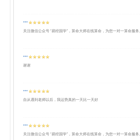
***
关注微信公众号 “易经国学”，算命大师在线算命，为您一对一算命服
***
谢谢
***
自从遇到老师以后，我运势真的一天比一天好
***
关注微信公众号 “易经国学”，算命大师在线算命，为您一对一算命服