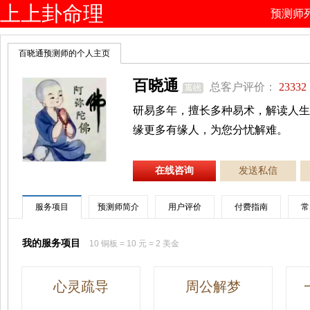
上上卦命理
预测师
网
百晓通预测师的个人主页
百晓通
总客户评价：
23332
研易多年，擅长多种易术，解读人生
缘更多有缘人，为您分忧解难。
在线咨询
发送私信
服务项目
预测师简介
用户评价
付费指南
常
我的服务项目
10 铜板 = 10 元 = 2 美金
心灵疏导
周公解梦