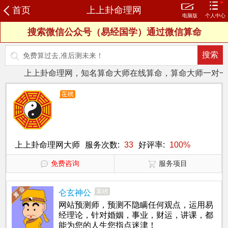
首页
上上卦命理网
电脑版
个人中心
搜索微信公众号（易经国学）通过微信算命
登录
注册
我的订单
购买卦币
财务明细
试测记录
我的评价
我的信箱
个人信息
修改密码
进入预测室
上上卦命理网，知名算命大师在线算命，算命大师一对一服
上上卦命理网大师
服务次数:
33
好评率:
100%
免费咨询
服务项目
仑玄神公
网站预测师，预测不隐瞒任何观点，运用易
经理论，针对婚姻，事业，财运，讲课，都
能为您的人生您指点迷津！