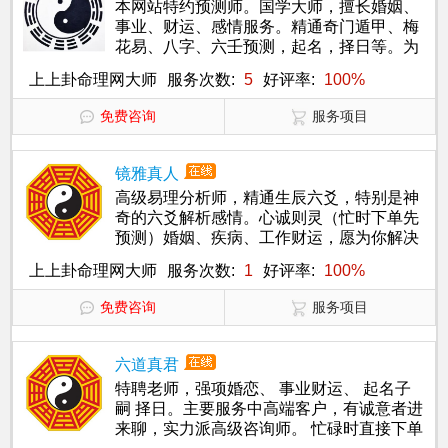
本网站特约预测师。国学大师，擅长婚姻、
事业、财运、感情服务。精通奇门遁甲、梅
花易、八字、六壬预测，起名，择日等。为
你真诚服务，算命大师在线算命欢迎试测！
上上卦命理网大师
服务次数:
5
好评率:
100%
免费咨询
服务项目
镜雅真人
高级易理分析师，精通生辰六爻，特别是神
奇的六爻解析感情。心诚则灵（忙时下单先
预测）婚姻、疾病、工作财运，愿为你解决
生活中的疑难困惑
上上卦命理网大师
服务次数:
1
好评率:
100%
免费咨询
服务项目
六道真君
特聘老师，强项婚恋、 事业财运、 起名子
嗣 择日。主要服务中高端客户，有诚意者进
来聊，实力派高级咨询师。 忙碌时直接下单