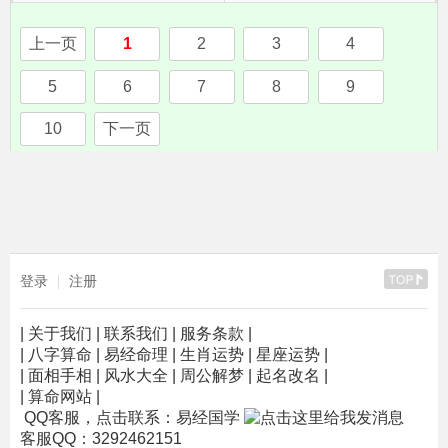
上一页
1
2
3
4
5
6
7
8
9
10
下一页
登录
注册
|
关于我们
|
联系我们
|
服务条款
|
|
八字算命
|
易经命理
|
生肖运势
|
星座运势
|
|
面相手相
|
风水大全
|
周公解梦
|
起名改名
|
|
算命网站
|
QQ客服，点击联系：易经国学
客服QQ：3292462151